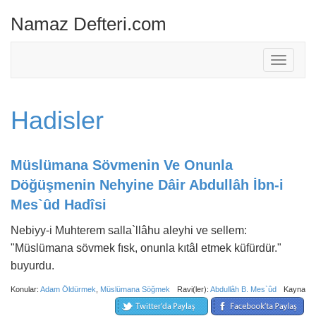
Namaz Defteri.com
Toggle
navigati
Hadisler
Müslümana Sövmenin Ve Onunla
Döğüşmenin Nehyine Dâir Abdullâh İbn-i
Mes`ûd Hadîsi
Nebiyy-i Muhterem salla`llâhu aleyhi ve sellem:
"Müslümana sövmek fısk, onunla kıtâl etmek küfürdür."
buyurdu.
Konular:
Adam Öldürmek
,
Müslümana Söğmek
Ravi(ler):
Abdullâh B. Mes`ûd
Kaynak: