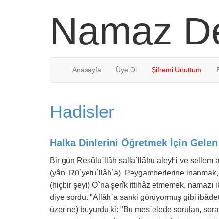
Namaz De
Anasayfa
Üye Ol
Şifremi Unuttum
Hadisler
Halka Dinlerini Öğretmek İçin Gelen
Bir gün Resûlu`llâh salla`llâhu aleyhi ve sellem a
(yâni Rü`yetu`llâh`a), Peygamberlerine inanmak, k
(hiçbir şeyi) O`na şerîk ittihâz etmemek, namazı
diye sordu. "Allâh`a sanki görüyormuş gibi ibâde
üzerine) buyurdu ki: "Bu mes`elede sorulan, sora