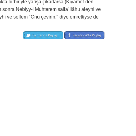
akta birbiriyle yarışa çıkarlarsa (Kıyâmet`den
n sonra Nebiyy-i Muhterem salla`llâhu aleyhi ve
eyhi ve sellem "Onu çevirin." diye emrettiyse de