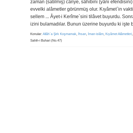
zaman (satılmış) câriye, sâhibini (yâni efendisini
evvelki alâmetler görünmüş olur. Kıyâmet`in vakt
sellem ... Âyet-i Kerîme`sini tilâvet buyurdu. Son
izini bulamadılar. Bunun üzerine buyurdu ki işte bu
Konular:
Allâh`a Şirk Koşmamak
,
İhsan
,
İman-islâm
,
Kıyâmet Alâmetleri
Sahih-i Buhari (No.47)