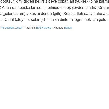
) doğurur, kim idikleri belirsiz deve çobanları (yüksek) binâ kurm
i) Allâh`dan başka kimsenin bilmediği beş şeyden biridir." Onda
ra (gelen adam) arkasını döndü (gitti). Resûlu`llâh salla`llâhu al
, Cibrîl (aleyhi`s-selâm)dir. Halka dinlerini öğretmek için geldi.
,
Rü`yetullah
,
Zekât
Ravi(ler):
Ebû Hüreyre
Kaynak:
Buhari