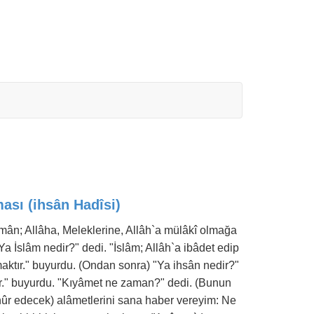
ası (ihsân Hadîsi)
"Îmân; Allâha, Meleklerine, Allâh`a mülâkî olmağa
a İslâm nedir?" dedi. "İslâm; Allâh`a ibâdet edip
aktır." buyurdu. (Ondan sonra) "Ya ihsân nedir?"
ür." buyurdu. "Kıyâmet ne zaman?" dedi. (Bunun
hûr edecek) alâmetlerini sana haber vereyim: Ne