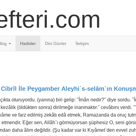
fteri.com
Blog
Hadisler
Dini Günler
İletişim
 Cibrîl İle Peygamber Aleyhi`s-selâm`ın Konuşm
çıkta oturuyordu. (yanına) biri gelip: "Îmân nedir?" diye sordu. 
ezâlik (öldükten sonra) dirilmeğe inanmaktır." cevâbını verdi. "Y
 ikâme ve farz edilmiş zekâtı edâ etmek, Ramazanda da oruç tutm
t etmendir. Eğer sen, Allâh`ı görmüyorsan şüphesiz O, seni gör
ndan daha âlim değildir. (Şu kadar var ki Kıyâmet`den evvel zu